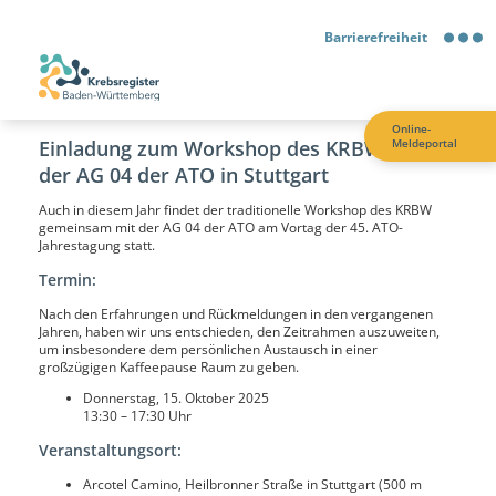
Barrierefreiheit
Barrierefreiheit
Online-
Einladung zum Workshop des KRBW und
Meldeportal
Kontrastmodus
der AG 04 der ATO in Stuttgart
Auch in diesem Jahr findet der traditionelle Workshop des KRBW
Gebärdensprache
gemeinsam mit der AG 04 der ATO am Vortag der 45. ATO-
Jahrestagung statt.
Leichte Sprache
Termin:
Nach den Erfahrungen und Rückmeldungen in den vergangenen
Jahren, haben wir uns entschieden, den Zeitrahmen auszuweiten,
um insbesondere dem persönlichen Austausch in einer
großzügigen Kaffeepause Raum zu geben.
Donnerstag, 15. Oktober 2025
13:30 – 17:30 Uhr
Veranstaltungsort:
Arcotel Camino, Heilbronner Straße in Stuttgart (500 m