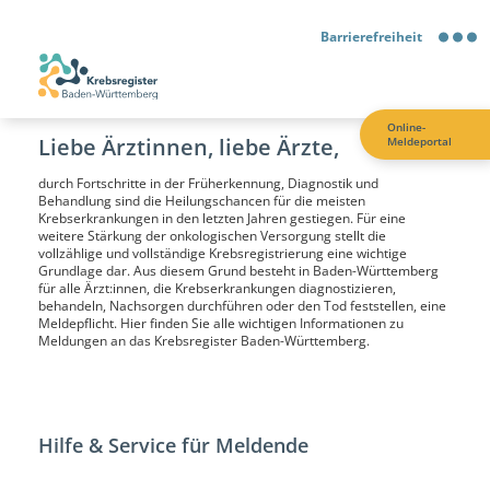
Barrierefreiheit
Barrierefreiheit
Online-
Liebe Ärztinnen, liebe Ärzte,
Meldeportal
Kontrastmodus
durch Fortschritte in der Früherkennung, Diagnostik und
Behandlung sind die Heilungschancen für die meisten
Gebärdensprache
Krebserkrankungen in den letzten Jahren gestiegen. Für eine
weitere Stärkung der onkologischen Versorgung stellt die
vollzählige und vollständige Krebsregistrierung eine wichtige
Leichte Sprache
Grundlage dar. Aus diesem Grund besteht in Baden-Württemberg
für alle Ärzt:innen, die Krebserkrankungen diagnostizieren,
behandeln, Nachsorgen durchführen oder den Tod feststellen, eine
Meldepflicht. Hier finden Sie alle wichtigen Informationen zu
Meldungen an das Krebsregister Baden-Württemberg.
Hilfe & Service für Meldende