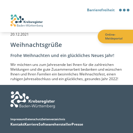
Barrierefreiheit
Barrierefreiheit
20.12.2021
Online-
Meldeportal
Kontrastmodus
Weihnachtsgrüße
Frohe Weihnachten und ein glückliches Neues Jahr!
Gebärdensprache
Wir möchten uns zum Jahresende bei Ihnen für die zahlreichen
Meldungen und die gute Zusammenarbeit bedanken und wünschen
Leichte Sprache
Ihnen und Ihren Familien ein besinnliches Weihnachtsfest, einen
ruhigen Jahresabschluss und ein glückliches, gesundes Jahr 2022!
Impressum
Datenschutz
Seitenverzeichnis
Kontakt
Karriere
Softwarehersteller
Presse