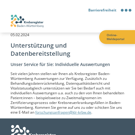
Barrierefreiheit
Barrierefreiheit
05.02.2024
Online-
Meldeportal
Kontrastmodus
Unterstützung und
Datenbereitstellung
Gebärdensprache
Unser Service für Sie: Individuelle Auswertungen
Seit vielen Jahren stellen wir Ihnen als Krebsregister Baden-
Leichte Sprache
Württemberg Auswertungen zur Verfügung. Zusätzlich zu
Behandlungsdatenrückmeldung, Datenqualitätsbericht und
Vitalstatusabgleich unterstützen wir Sie bei Bedarf auch mit
individuellen Auswertungen u.a. auch zu den von Ihnen behandelten
Patient:innen – beispielsweise zu Zweitmalignomen im
Zertifizierungsprozess oder Krebsneuerkrankungsfällen in Baden-
Württemberg. Kommen Sie gerne auf uns zu oder schicken Sie uns
eine E-Mail an
forschungsanfragen@klr-krbw.de
.