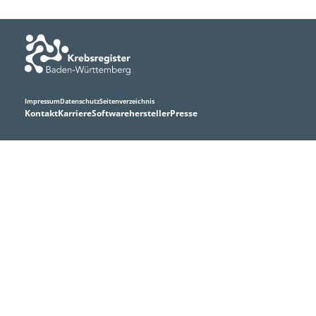
meldenden Stellen, das Datenmanagement mit Qualitätssicherung
und Auswertungen, sowie der wissenschaftlichen Forschung mit
Kooperationen, Publikationen und der
Gesundheitsberichterstattung.
Impressum
Datenschutz
Seitenverzeichnis
Kontakt
Karriere
Softwarehersteller
Presse