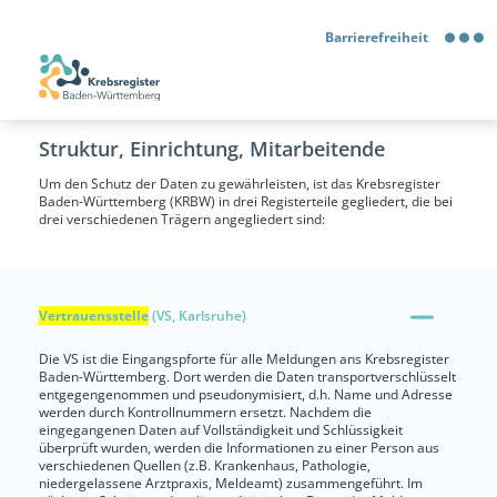
Barrierefreiheit
Barrierefreiheit
Struktur, Einrichtung, Mitarbeitende
Kontrastmodus
Um den Schutz der Daten zu gewährleisten, ist das Krebsregister
Baden-Württemberg (KRBW) in drei Registerteile gegliedert, die bei
Gebärdensprache
drei verschiedenen Trägern angegliedert sind:
Leichte Sprache
Vertrauensstelle
(VS, Karlsruhe)
Die VS ist die Eingangspforte für alle Meldungen ans Krebsregister
Baden-Württemberg. Dort werden die Daten transportverschlüsselt
entgegengenommen und pseudonymisiert, d.h. Name und Adresse
werden durch Kontrollnummern ersetzt. Nachdem die
eingegangenen Daten auf Vollständigkeit und Schlüssigkeit
überprüft wurden, werden die Informationen zu einer Person aus
verschiedenen Quellen (z.B. Krankenhaus, Pathologie,
niedergelassene Arztpraxis, Meldeamt) zusammengeführt. Im