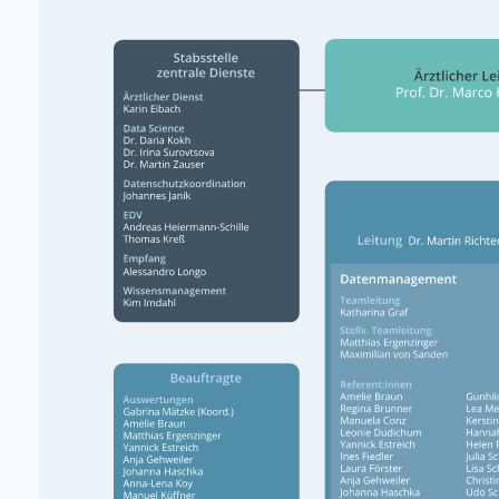
Meldende
Betroffene
Krebs in BW
Forschung