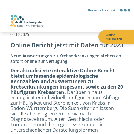
Barrierefreiheit
Barrierefreiheit
06.10.2025
Online-
Meldeportal
Kontrastmodus
Online Bericht jetzt mit Daten für 2023
Neue Auswertungen zu Krebserkrankungen stehen ab
Gebärdensprache
sofort online zur Verfügung.
Der aktualisierte interaktive Online-Bericht
Leichte Sprache
bietet umfassende epidemiologische
Kennzahlen und Auswertungen zu
Krebserkrankungen insgesamt sowie zu den 20
häufigsten Krebsarten.
Darüber hinaus
ermöglicht er individuell konfigurierbare Abfragen
zur Häufigkeit und Sterblichkeit von Krebs in
Baden-Württemberg. Die Suchkriterien lassen
sich flexibel eingrenzen – etwa nach
Diagnosezeitraum, Alter, Geschlecht oder
Tumorart – und die Ergebnisse können in
unterschiedlichen Darstellungsformen