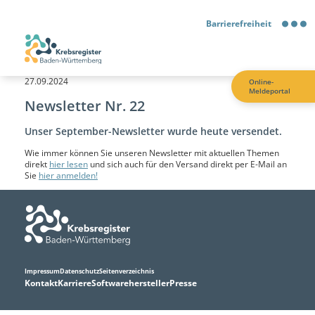
Barrierefreiheit
Barrierefreiheit
27.09.2024
Online-
Meldeportal
Kontrastmodus
Newsletter Nr. 22
Unser September-Newsletter wurde heute versendet.
Gebärdensprache
Wie immer können Sie unseren Newsletter mit aktuellen Themen
direkt
hier lesen
und sich auch für den Versand direkt per E-Mail an
Leichte Sprache
Sie
hier anmelden!
Impressum
Datenschutz
Seitenverzeichnis
Kontakt
Karriere
Softwarehersteller
Presse