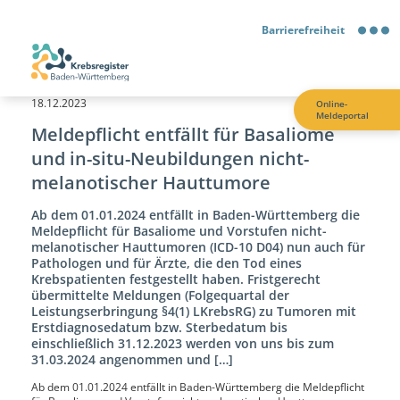
Barrierefreiheit
Barrierefreiheit
18.12.2023
Online-
Meldeportal
Kontrastmodus
Meldepflicht entfällt für Basaliome
und in-situ-Neubildungen nicht-
Gebärdensprache
melanotischer Hauttumore
Ab dem 01.01.2024 entfällt in Baden-Württemberg die
Leichte Sprache
Meldepflicht für Basaliome und Vorstufen nicht-
melanotischer Hauttumoren (ICD-10 D04) nun auch für
Pathologen und für Ärzte, die den Tod eines
Krebspatienten festgestellt haben. Fristgerecht
übermittelte Meldungen (Folgequartal der
Leistungserbringung §4(1) LKrebsRG) zu Tumoren mit
Erstdiagnosedatum bzw. Sterbedatum bis
einschließlich 31.12.2023 werden von uns bis zum
31.03.2024 angenommen und […]
Ab dem 01.01.2024 entfällt in Baden-Württemberg die Meldepflicht