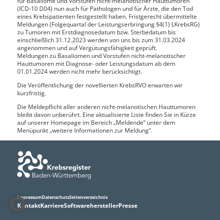
für Basaliome und Vorstufen nicht-melanotischer Hauttumoren
(ICD-10 D04) nun auch für Pathologen und für Ärzte, die den Tod
eines Krebspatienten festgestellt haben. Fristgerecht übermittelte
Meldungen (Folgequartal der Leistungserbringung §4(1) LKrebsRG)
zu Tumoren mit Erstdiagnosedatum bzw. Sterbedatum bis
einschließlich 31.12.2023 werden von uns bis zum 31.03.2024
angenommen und auf Vergütungsfähigkeit geprüft.
Meldungen zu Basaliomen und Vorstufen nicht-melanotischer
Hauttumoren mit Diagnose- oder Leistungsdatum ab dem
01.01.2024 werden nicht mehr berücksichtigt.
Die Veröffentlichung der novellierten KrebsRVO erwarten wir
kurzfristig.
Die Meldepflicht aller anderen nicht-melanotischen Hauttumoren
bleibt davon unberührt. Eine aktualisierte Liste finden Sie in Kürze
auf unserer Homepage im Bereich „Meldende“ unter dem
Menüpunkt „weitere Informationen zur Meldung“.
Impressum
Datenschutz
Seitenverzeichnis
Kontakt
Karriere
Softwarehersteller
Presse