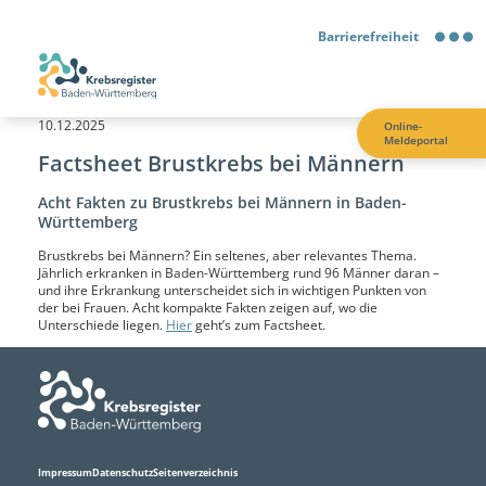
Barrierefreiheit
Barrierefreiheit
10.12.2025
Online-
Meldeportal
Kontrastmodus
Factsheet Brustkrebs bei Männern
Acht Fakten zu Brustkrebs bei Männern in Baden-
Gebärdensprache
Württemberg
Brustkrebs bei Männern? Ein seltenes, aber relevantes Thema.
Leichte Sprache
Jährlich erkranken in Baden-Württemberg rund 96 Männer daran –
und ihre Erkrankung unterscheidet sich in wichtigen Punkten von
der bei Frauen. Acht kompakte Fakten zeigen auf, wo die
Unterschiede liegen.
Hier
geht’s zum Factsheet.
Impressum
Datenschutz
Seitenverzeichnis