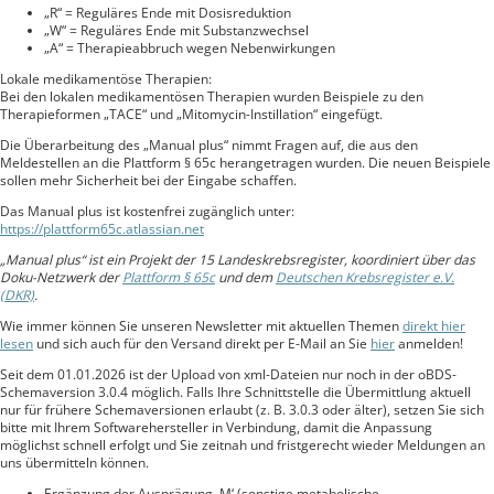
„R“ = Reguläres Ende mit Dosisreduktion
„W“ = Reguläres Ende mit Substanzwechsel
„A“ = Therapieabbruch wegen Nebenwirkungen
Lokale medikamentöse Therapien:
Bei den lokalen medikamentösen Therapien wurden Beispiele zu den
Therapieformen „TACE“ und „Mitomycin-Instillation“ eingefügt.
Die Überarbeitung des „Manual plus“ nimmt Fragen auf, die aus den
Meldestellen an die Plattform § 65c herangetragen wurden. Die neuen Beispiele
sollen mehr Sicherheit bei der Eingabe schaffen.
Das Manual plus ist kostenfrei zugänglich unter:
https://plattform65c.atlassian.net
„Manual plus“ ist ein Projekt der 15 Landeskrebsregister, koordiniert über das
Doku-Netzwerk der
Plattform § 65c
und dem
Deutschen Krebsregister e.V.
(DKR)
.
Wie immer können Sie unseren Newsletter mit aktuellen Themen
direkt hier
lesen
und sich auch für den Versand direkt per E-Mail an Sie
hier
anmelden!
Seit dem 01.01.2026 ist der Upload von xml-Dateien nur noch in der oBDS-
Schemaversion 3.0.4 möglich. Falls Ihre Schnittstelle die Übermittlung aktuell
nur für frühere Schemaversionen erlaubt (z. B. 3.0.3 oder älter), setzen Sie sich
bitte mit Ihrem Softwarehersteller in Verbindung, damit die Anpassung
möglichst schnell erfolgt und Sie zeitnah und fristgerecht wieder Meldungen an
uns übermitteln können.
Ergänzung der Ausprägung ‚M‘ (sonstige metabolische