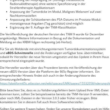
Radionuklidtherapie) ohne weitere Spezifizierung in der
Strahlentherapie-Applikationsart
Anpassung der Tumordicke im Modul ‚Malignes Melanom‘ auf zwei
Nachkommastellen
Anpassung der Schätzebenen des PSA-Datums im Prostata-Modul:
monatsgenaue Angaben (Tag geschätzt) sind möglich
Ergänzung der 9. Auflage der TNM-Klassifikation
Die Veröffentlichung der deutschen Version des TNM 9 wurde für Dezember
angekündigt. Weitere Informationen in Bezug auf die Dokumentation und
Meldung an das KRBW folgen rechtzeitig (ab Herbst).
Für Sie als Meldende mit einrichtungsinternem Tumordokumentationssystem
und
oBDS-Schnittstelle
sind die Änderungen verfügbar bzw. übermittelbar,
sobald Ihr Hersteller die neue Version umgesetzt und das Update in Ihrem Haus
entsprechend eingespielt wurde.
Die Hersteller wurden über das Prozedere bereits mit Veröffentlichung der
neuen oBDS-Version über die Plattform der §65c-Register informiert. Ein
entsprechender Hinweis findet sich auch in der Änderungshistorie des
Umsetzungsleifadens:
https://plattform65c.atlassian.net/wiki/spaces/UMK/pages/15532058/nderungshi
Bitte beachten Sie, dass es zu Validierungsfehlern beim Upload Ihrer XML-Datei
kommen kann, sollten Sie beispielsweise bereits die TNM-Version 9 verwenden,
aber noch XML-Dateien in der Version 3.0.3 oder früher erzeugen. Bitte
kontaktieren Sie in diesem Fall auch Ihren Softwarehersteller.
Sollten Sie weitere Fragen haben, finden Sie unserer Kontaktdaten auch im Hilfe-