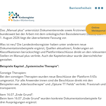
Barrierefreiheit
Barrierefreiheit
Online-
Das „Manual plus“ unterstützt Dokumentierende sowie Ärztinnen und Ärzte
Meldeportal
Kontrastmodus
bundesweit bei der Arbeit mit dem onkologischen Basisdatensatz (oBDS). Zum
1. August 2026 liegt die überarbeitete Fassung vor.
Was ist neu? Die Landeskrebsregister haben unter anderem neue
Gebärdensprache
Dokumentationsbeispiele ergänzt, Quellen aktualisiert, Änderungen an
Klassifikationen berücksichtigt und Plattformbeschlüsse direkt an den relevanten
Stellen im Manual plus verlinkt. Auch die Kapitelstruktur wurde übersichtlicher
Leichte Sprache
gestaltet.
Beispiele Kapitel „Systemische Therapie“:
Sonstige Therapien:
Bei den sonstigen Therapien wurden neue Beschlüsse der Plattform § 65c
umgesetzt. Für alle Anwender:innen sind die Beschlüsse direkt mit den
Beispielen wie „Aderlasstherapie“ und „Optune TT Fields“ verlinkt. Praxisnah und
transparent.
Item 16.07 „Ende Grund“:
Beim Item 16.07 „Ende Grund“ wurden konkrete Dokumentationsbeispiele für
drei Ausprägungen ergänzt: