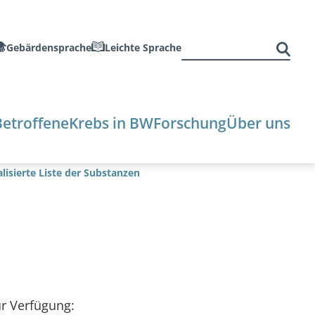
Suchen
Gebärdensprache
Leichte Sprache
nach:
Betroffene
Krebs in BW
Forschung
Über uns
lisierte Liste der Substanzen
ur Verfügung: