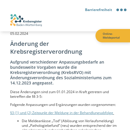
Barrierefreiheit
Barrierefreiheit
05.02.2024
Online-
Meldeportal
Kontrastmodus
Änderung der
Krebsregisterverordnung
Gebärdensprache
Aufgrund verschiedener Anpassungsbedarfe an
bundesweite Vorgaben wurde die
Leichte Sprache
Krebsregisterverordnung (KrebsRVO) mit
Änderungsverordnung des Sozialministeriums zum
14.12.2023 angepasst.
Diese Änderungen sind zum 01.01.2024 in Kraft getreten und
betreffen die §§ 3-5:
Folgende Anpassungen und Ergänzungen wurden vorgenommen:
§3 (1) und (2) Zeitpunkt der Meldung in der Behandlungsabfolge
Die Meldeanlässe „Tod“ (Ablösung von Verlaufsmeldung)
und „Pathologiebefund“ (neu) wurden entsprechend der im