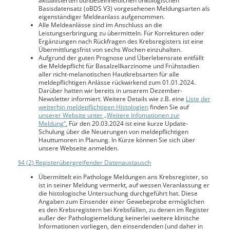
aktualisierten bundeseinheitlichen onkologischen
Basisdatensatz (oBDS V3) vorgesehenen Meldungsarten als
eigenständiger Meldeanlass aufgenommen.
Alle Meldeanlässe sind im Anschluss an die
Leistungserbringung zu übermitteln. Für Korrekturen oder
Ergänzungen nach Rückfragen des Krebsregisters ist eine
Übermittlungsfrist von sechs Wochen einzuhalten.
Aufgrund der guten Prognose und Überlebensrate entfällt
die Meldepflicht für Basalzellkarzinome und Frühstadien
aller nicht-melanotischen Hautkrebsarten für alle
meldepflichtigen Anlässe rückwirkend zum 01.01.2024.
Darüber hatten wir bereits in unserem Dezember-
Newsletter informiert. Weitere Details wie z.B. eine
Liste der
weiterhin meldepflichtigen Histologien
finden Sie auf
unserer Website unter „Weitere Infomationen zur
Meldung“.
Für den 20.03.2024 ist eine kurze Update-
Schulung über die Neuerungen von meldepflichtigen
Hauttumoren in Planung. In Kürze können Sie sich über
unsere Webseite anmelden.
§4 (2) Registerübergreifender Datenaustausch
Übermittelt ein Pathologe Meldungen ans Krebsregister, so
ist in seiner Meldung vermerkt, auf wessen Veranlassung er
die histologische Untersuchung durchgeführt hat. Diese
Angaben zum Einsender einer Gewebeprobe ermöglichen
es den Krebsregistern bei Krebsfällen, zu denen im Register
außer der Pathologiemeldung keinerlei weitere klinische
Informationen vorliegen, den einsendenden (und daher in